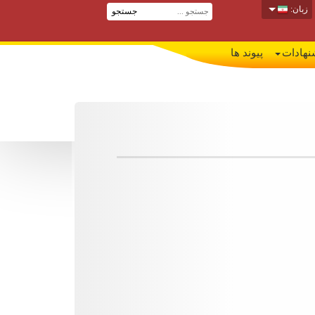
زبان:
جستجو
نهادات
پیوند ها