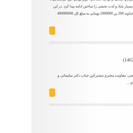
ار شاد و لذت بخشی را ساختن ادامه پیدا کرد .در این
گرد همایی ازسخنرانی دلنشین و گرم جناب آقای دکتر نبی صاحب برند زیتون عرشیا که از خیرین بزرگ کشور هستن استفاده نمودیم و توانستیم به یاری خداوند 200 بن 2000000 تومانی به مبلغ کل 400000000
حی، معاونت محترم مشترکین جناب دکتر سلیمانی و
 ...