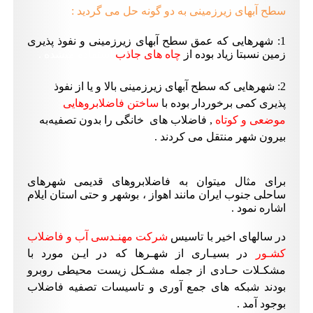
سطح آبهای زیرزمینی به دو گونه حل می گردید
:
1
:
شهرهایی که عمق سطح آبهای زیرزمینی و نفوذ پذیری
زمین نسبتا زیاد بوده از
چاه های جاذب
استفاده میشده .
2: شهرهایی که سطح آبهای زیرزمینی بالا و یا از نفوذ
پذیری کمی برخوردار بوده با
ساختن فاضلابروهایی
موضعی و کوتاه
, فاضلاب های
خانگی را بدون
تصفیه
به
بیرون شهر منتقل می کردند .
برای مثال میتوان به فاضلابروهای قدیمی شهرهای
ساحلی جنوب ایران مانند اهواز ، بوشهر و حتی استان ایلام
اشاره نمود .
در سالهای اخیر با
تاسیس
شرکت مهنـدسی آب و فاضلاب
کشـور
در بسیـاری از شهـرها که در ایـن مورد با
مشکـلات حـادی از جمله مشـکل
زیست محیطی
روبرو
بودند شبکه های جمع آوری و تاسیسات تصفیه فاضلاب
بوجود آمد .