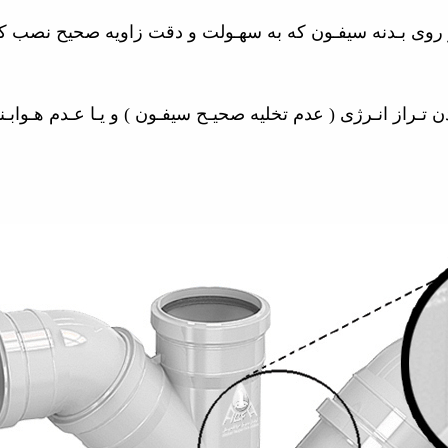
ر روی بـدنه سیفـون که به سهـولت و دقت زاویه صحیح نصب 
تـراز انـرژی ( عدم تخلیه صحیـح سیفـون ) و یـا عـدم هـوابـ