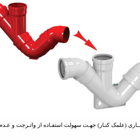
اری (علمک کنـار) جهـت سهولت استفـاده از واتـرجت و عـ