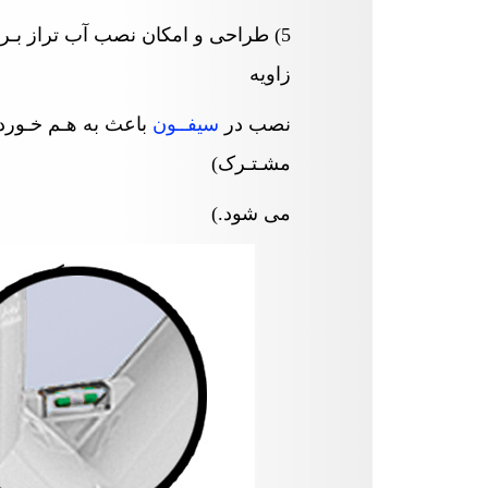
5) طراحی و امکان نصب آب تراز بـ
زاویه
نصب در
سیفــون
باعث به هـم خـوردن 
مشـتـرک)
می شود
(.