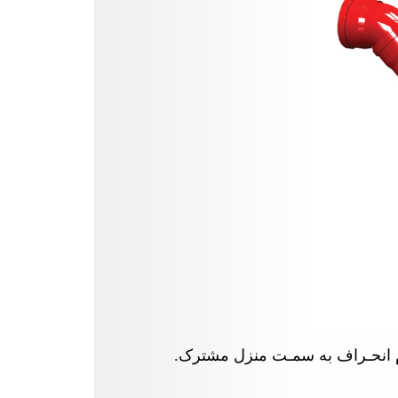
دم انحـراف به سمـت منزل مشترک
.