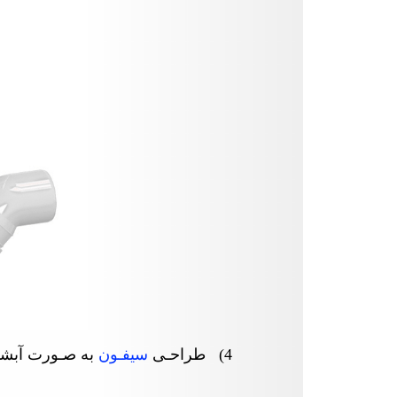
(4
طراحـی
سیفـون
به صـورت آبشــ