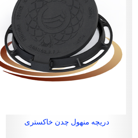
دریچه منهول چدن خاکستری