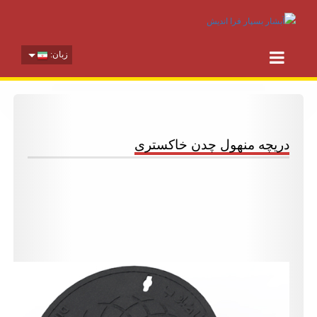
زبان:
ریچه منهول چدن خاکستری